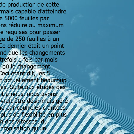
e de production de cette
rmais capable d’atteindre
 5000 feuilles par
ions réduire au maximum
e requises pour passer
e de 250 feuilles à un
Ce dernier était un point
onné que les changements
trefois 1 fois par mois
i où le changement
Ceci étant dit, les 5
t actuellement beaucoup
fois. Suite aux études des
ant à nous, nous avons
vrait être désormais géré
é par courroies crantées.
lus de flexibilité en plus
on des vitesses, du
hronisation qu’un