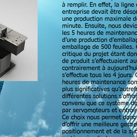
à remplir. En effet, la lign
entreprise devait être déso
une production maximale de
minute. Ensuite, nous dev
les 5 heures de maintenanc
d’une production d’emballag
emballage de 500 feuilles. 
critique du projet étant d
de produit s’effectuaient au
contrairement à aujourd’hu
s’effectue tous les 4 jours. 
heures de maintenance son
plus significatives qu’autre
différentes solutions s’offr
convenu que ce système de
par servomoteurs et entrain
Ce choix nous permet donc p
d’offrir une meilleure gesti
positionnement et de la syc