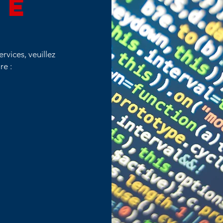
RE
rvices, veuillez
re :