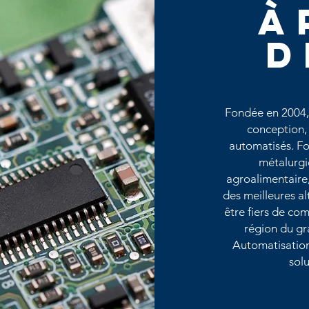
à
Fondée en 2004, 
conception,
automatisés. Fo
métalurgi
agroalimentaire
des meilleures al
être fiers de co
région du gr
Automatisation 
sol