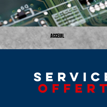
ACCEUIL
servic
offer