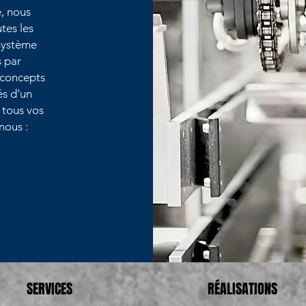
e, nous
tes les
 système
s par
 concepts
és d’un
 tous vos
nous :
SERVICES
RÉALISATIONS